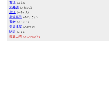
友江
（ともえ）
大外羽
（おおとば）
烏江
（からすえ）
美濃高田
（みのたかだ）
養老
（ようろう）
美濃津屋
（みのつや）
駒野
（こまの）
美濃山崎
（みのやまざき）