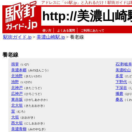
アドレスに「○○駅.jp」と入れるだけ！駅街ガイド
http://美濃山崎
｜
｜
使い方
よくある質問
ご利用にあたって
駅街ガイド.jp
>
美濃山崎駅.jp
> 養老線
養老線
揖斐
石津[岐阜
（いび）
美濃本郷
美濃松山
（みのほんごう）
北池野
多度
（きたいけの）
（たど
池野
下野代
（いけの）
（
北神戸
下深谷
（きたごうど）
（
広神戸
播磨
（ひろごうど）
（はり
東赤坂
桑名
（ひがしあかさか）
（くわ
北大垣
（きたおおがき）
室
（むろ）
大垣
（おおがき）
西大垣
（にしおおがき）
美濃青柳
（みのやなぎ）